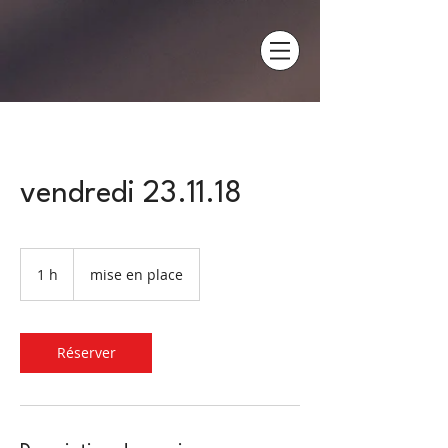
vendredi 23.11.18
mise
en
1 h
1
mise en place
place
Réserver