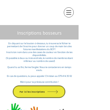
Inscriptions bosseurs
En cliquant sur le bouton ci-dessous, tu trouveras le fichier te
permettant de t'inscrire pour donner un coup de main lors des
futures manifestations du BCP !
Inscris ton nom dans une des cases de couleur en fonction de tes
disponibilités.
(Si possible à deux ou trois endroits, le nombre de membres étant
inférieur au nombre de cases!)
Quand tu as fini, ferme l'onglet. Nous te contacterons en temps
voulu.
En cas de questions, tu peux appeler Christian au
079 414 35 92
Merci pour ta précieuse contribution !
Par ici les inscriptions