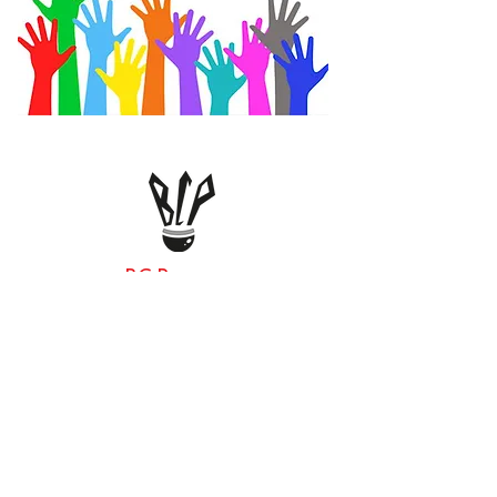
BC Payerne
Club de Badminton
de la Broye
Sponsors
Liens externes